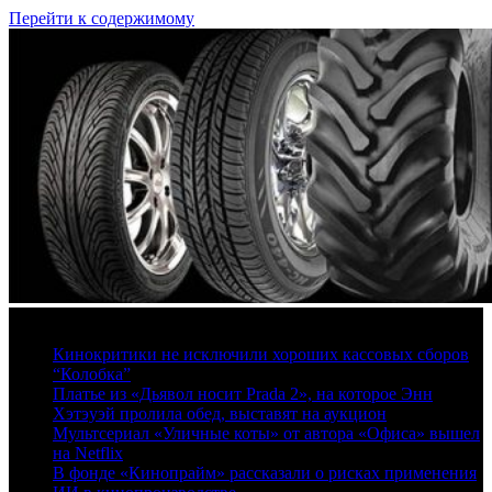
Перейти к содержимому
7 августа, 2026
Кинокритики не исключили хороших кассовых сборов
“Колобка”
Платье из «Дьявол носит Prada 2», на которое Энн
Хэтэуэй пролила обед, выставят на аукцион
Мультсериал «Уличные коты» от автора «Офиса» вышел
на Netflix
В фонде «Кинопрайм» рассказали о рисках применения