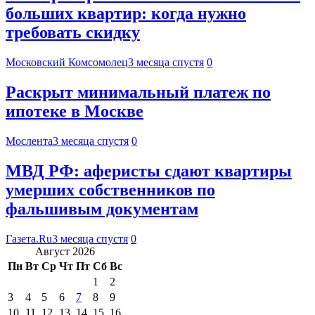
больших квартир: когда нужно
требовать скидку
Московский Комсомолец
3 месяца спустя
0
Раскрыт минимальный платеж по
ипотеке в Москве
Мослента
3 месяца спустя
0
МВД РФ: аферисты сдают квартиры
умерших собственников по
фальшивым документам
Газета.Ru
3 месяца спустя
0
Август 2026
Пн
Вт
Ср
Чт
Пт
Сб
Вс
1
2
3
4
5
6
7
8
9
10
11
12
13
14
15
16