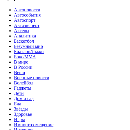
Автоновости
Автособытия
Автоспорт
Автоэксперт
Актеры
Аналитика
Баскетбол
Безумный мир
Биатлон/Лыжи
Бокс/MMA
В мире
В России
Вещи
Военные новости
Волейбол
Гаджеты
Дети
Дом и сад
Еда
Звёзды
Здоровье
Игры
Импортозамещение
Интернет