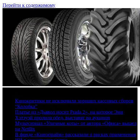
Перейти к содержимому
9 августа, 2026
Кинокритики не исключили хороших кассовых сборов
“Колобка”
Платье из «Дьявол носит Prada 2», на которое Энн
Хэтэуэй пролила обед, выставят на аукцион
Мультсериал «Уличные коты» от автора «Офиса» вышел
на Netflix
В фонде «Кинопрайм» рассказали о рисках применения