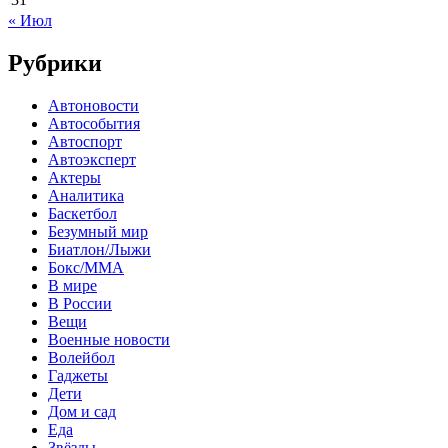
« Июл
Рубрики
Автоновости
Автособытия
Автоспорт
Автоэксперт
Актеры
Аналитика
Баскетбол
Безумный мир
Биатлон/Лыжи
Бокс/MMA
В мире
В России
Вещи
Военные новости
Волейбол
Гаджеты
Дети
Дом и сад
Еда
Звёзды