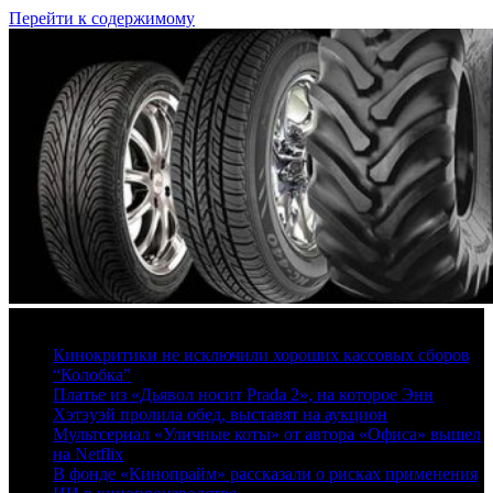
Перейти к содержимому
8 августа, 2026
Кинокритики не исключили хороших кассовых сборов
“Колобка”
Платье из «Дьявол носит Prada 2», на которое Энн
Хэтэуэй пролила обед, выставят на аукцион
Мультсериал «Уличные коты» от автора «Офиса» вышел
на Netflix
В фонде «Кинопрайм» рассказали о рисках применения