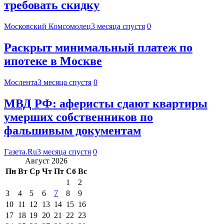
требовать скидку
Московский Комсомолец
3 месяца спустя
0
Раскрыт минимальный платеж по
ипотеке в Москве
Мослента
3 месяца спустя
0
МВД РФ: аферисты сдают квартиры
умерших собственников по
фальшивым документам
Газета.Ru
3 месяца спустя
0
Август 2026
Пн
Вт
Ср
Чт
Пт
Сб
Вс
1
2
3
4
5
6
7
8
9
10
11
12
13
14
15
16
17
18
19
20
21
22
23