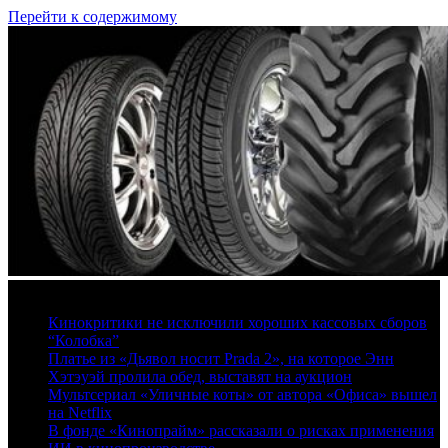
Перейти к содержимому
7 августа, 2026
Кинокритики не исключили хороших кассовых сборов
“Колобка”
Платье из «Дьявол носит Prada 2», на которое Энн
Хэтэуэй пролила обед, выставят на аукцион
Мультсериал «Уличные коты» от автора «Офиса» вышел
на Netflix
В фонде «Кинопрайм» рассказали о рисках применения