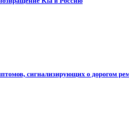
 возвращение Kia в Россию
мптомов, сигнализирующих о дорогом ре