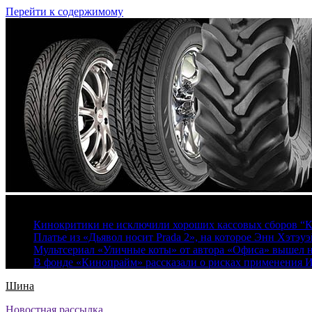
Перейти к содержимому
8 августа, 2026
Кинокритики не исключили хороших кассовых сборов “К
Платье из «Дьявол носит Prada 2», на которое Энн Хэтэуэ
Мультсериал «Уличные коты» от автора «Офиса» вышел на
В фонде «Кинопрайм» рассказали о рисках применения 
Шина
Новостная рассылка