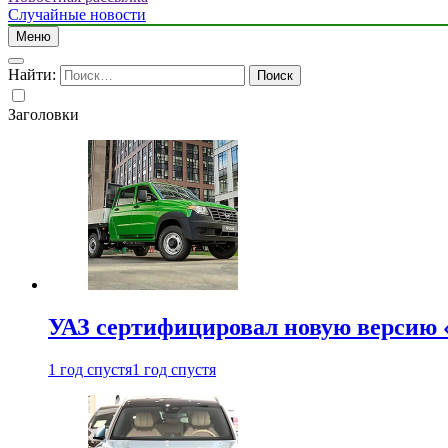
Случайные новости
Меню
Найти:
Заголовки
УАЗ сертифицировал новую версию
1 год спустя
1 год спустя