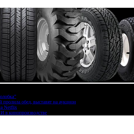
олобка”
й пролила обед, выставят на аукцион
 Netflix
ИИ в кинопроизводстве