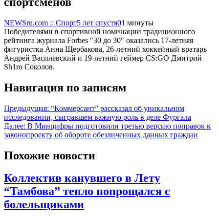
спортсменов
NEWSru.com :: Спорт
5 лет спустя
0
1 минуты
Победителями в спортивной номинации традиционного
рейтинга журнала Forbes "30 до 30" оказались 17-летняя
фигуристка Анна Щербакова, 26-летний хоккейный вратарь
Андрей Василевский и 19-летний геймер CS:GO Дмитрий
Sh1ro Соколов.
Навигация по записям
Предыдущая:
“Коммерсант” рассказал об уникальном
исследовании, сыгравшем важную роль в деле Фургала
Далее:
В Минцифры подготовили третью версию поправок к
законопроекту об обороте обезличенных данных граждан
Похожие новости
Коллектив канувшего в Лету
“Тамбова” тепло попрощался с
болельщиками