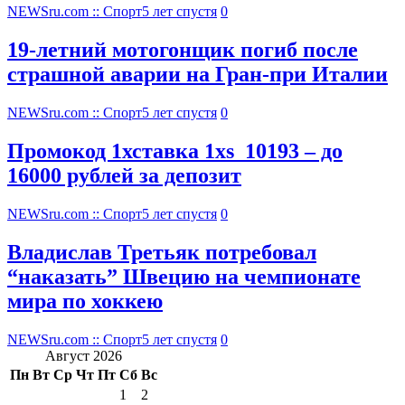
NEWSru.com :: Спорт
5 лет спустя
0
19-летний мотогонщик погиб после
страшной аварии на Гран-при Италии
NEWSru.com :: Спорт
5 лет спустя
0
Промокод 1хставка 1xs_10193 – до
16000 рублей за депозит
NEWSru.com :: Спорт
5 лет спустя
0
Владислав Третьяк потребовал
“наказать” Швецию на чемпионате
мира по хоккею
NEWSru.com :: Спорт
5 лет спустя
0
Август 2026
Пн
Вт
Ср
Чт
Пт
Сб
Вс
1
2