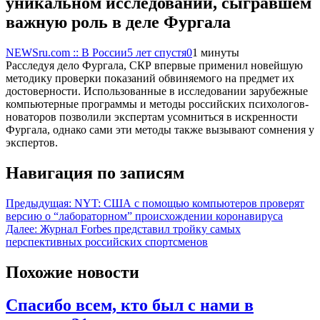
уникальном исследовании, сыгравшем
важную роль в деле Фургала
NEWSru.com :: В России
5 лет спустя
0
1 минуты
Расследуя дело Фургала, СКР впервые применил новейшую
методику проверки показаний обвиняемого на предмет их
достоверности. Использованные в исследовании зарубежные
компьютерные программы и методы российских психологов-
новаторов позволили экспертам усомниться в искренности
Фургала, однако сами эти методы также вызывают сомнения у
экспертов.
Навигация по записям
Предыдущая:
NYT: США с помощью компьютеров проверят
версию о “лабораторном” происхождении коронавируса
Далее:
Журнал Forbes представил тройку самых
перспективных российских спортсменов
Похожие новости
Спасибо всем, кто был с нами в