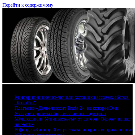
Перейти к содержимому
7 августа, 2026
Кинокритики не исключили хороших кассовых сборов
“Колобка”
Платье из «Дьявол носит Prada 2», на которое Энн
Хэтэуэй пролила обед, выставят на аукцион
Мультсериал «Уличные коты» от автора «Офиса» вышел
на Netflix
В фонде «Кинопрайм» рассказали о рисках применения