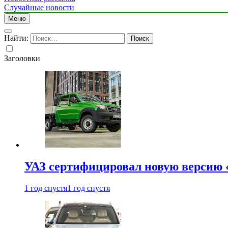
Случайные новости
Меню
Найти:
Заголовки
УАЗ сертифицировал новую версию
1 год спустя
1 год спустя