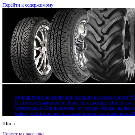
Перейти к содержимому
7 августа, 2026
Кинокритики не исключили хороших кассовых сборов “К
Платье из «Дьявол носит Prada 2», на которое Энн Хэтэуэ
Мультсериал «Уличные коты» от автора «Офиса» вышел на
В фонде «Кинопрайм» рассказали о рисках применения 
Шина
Новостная рассылка