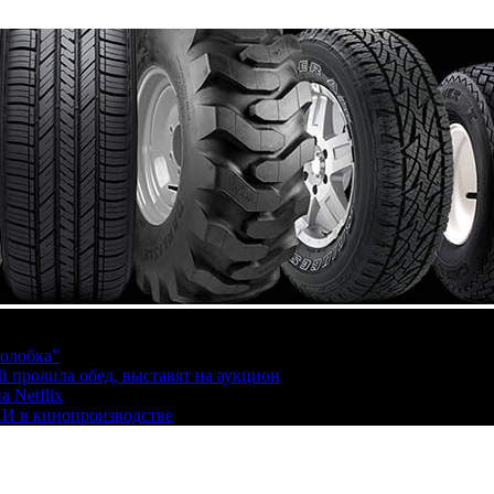
олобка”
й пролила обед, выставят на аукцион
 Netflix
ИИ в кинопроизводстве