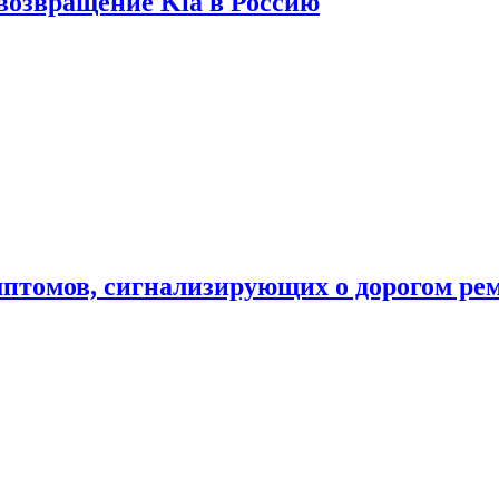
 возвращение Kia в Россию
мптомов, сигнализирующих о дорогом ре