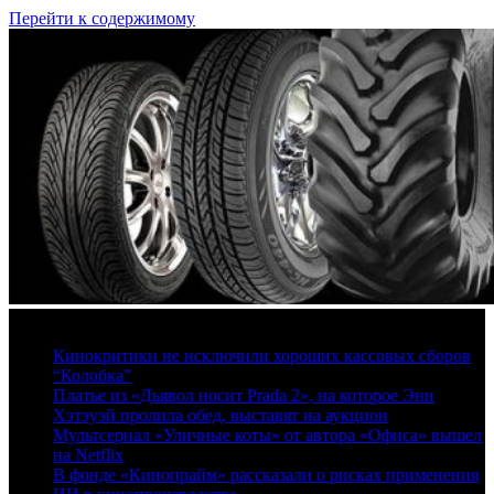
Перейти к содержимому
7 августа, 2026
Кинокритики не исключили хороших кассовых сборов
“Колобка”
Платье из «Дьявол носит Prada 2», на которое Энн
Хэтэуэй пролила обед, выставят на аукцион
Мультсериал «Уличные коты» от автора «Офиса» вышел
на Netflix
В фонде «Кинопрайм» рассказали о рисках применения