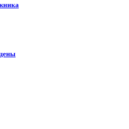
ожника
 цены