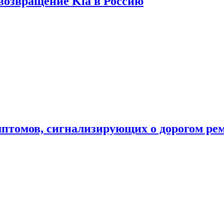
 возвращение Kia в Россию
мптомов, сигнализирующих о дорогом ре