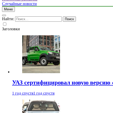
Случайные новости
Меню
Найти:
Заголовки
УАЗ сертифицировал новую версию
1 год спустя
1 год спустя