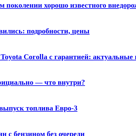
ом поколении хорошо известного внедор
вились: подробности, цены
Toyota Corolla с гарантией: актуальные
фициально — что внутри?
 выпуск топлива Евро-3
н с бензином без очереди