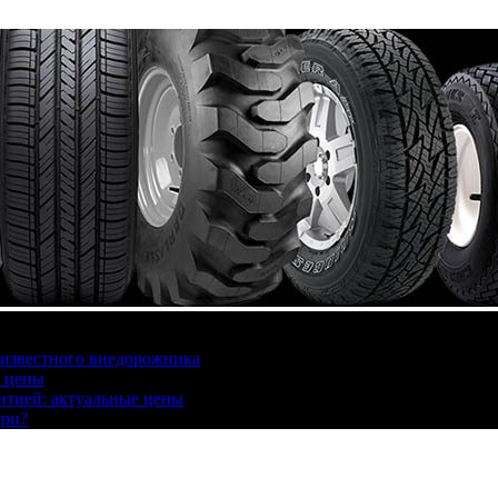
 известного внедорожника
, цены
антией: актуальные цены
три?