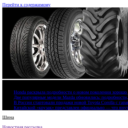
Перейти к содержимому
6 августа, 2026
Honda раскрыла подробности о новом поколении хорошо
Две популярные модели Mazda обновились: подробности
В России стартовали продажи новой Toyota Corolla с гар
Китайский «крузак» представлен официально — что вну
Шина
Новостная рассылка