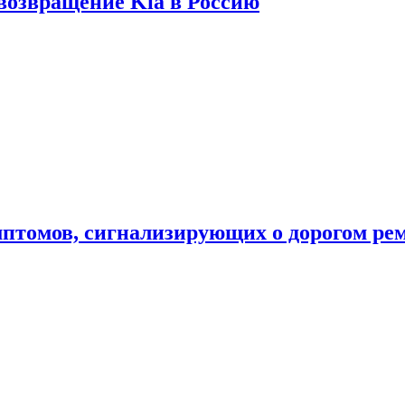
 возвращение Kia в Россию
мптомов, сигнализирующих о дорогом ре