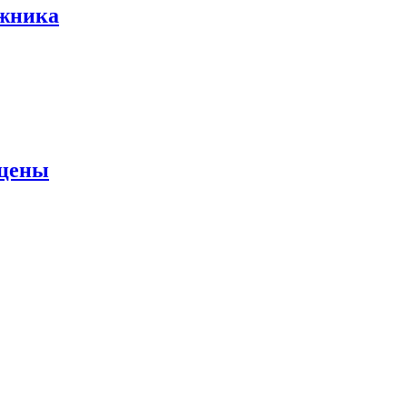
ожника
 цены