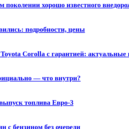
ом поколении хорошо известного внедор
вились: подробности, цены
Toyota Corolla с гарантией: актуальные
фициально — что внутри?
 выпуск топлива Евро-3
н с бензином без очереди