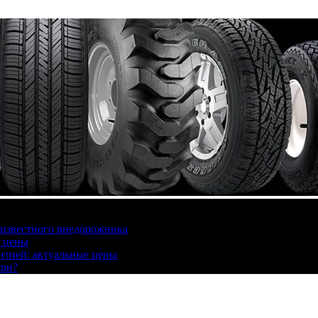
 известного внедорожника
, цены
антией: актуальные цены
три?