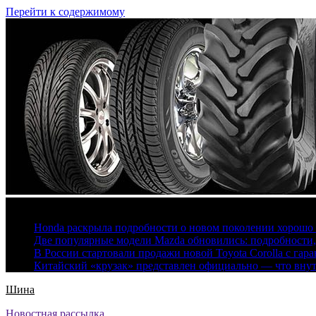
Перейти к содержимому
7 августа, 2026
Honda раскрыла подробности о новом поколении хорошо
Две популярные модели Mazda обновились: подробности
В России стартовали продажи новой Toyota Corolla с гар
Китайский «крузак» представлен официально — что вну
Шина
Новостная рассылка