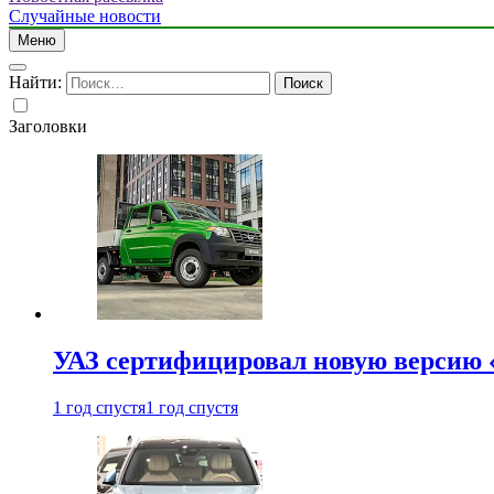
Случайные новости
Меню
Найти:
Заголовки
УАЗ сертифицировал новую версию
1 год спустя
1 год спустя