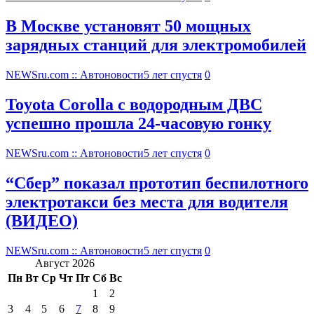
В Москве установят 50 мощных
зарядных станций для электромобилей
NEWSru.com :: Автоновости
5 лет спустя
0
Toyota Corolla с водородным ДВС
успешно прошла 24-часовую гонку
NEWSru.com :: Автоновости
5 лет спустя
0
“Сбер” показал прототип беспилотного
электротакси без места для водителя
(ВИДЕО)
NEWSru.com :: Автоновости
5 лет спустя
0
Август 2026
Пн
Вт
Ср
Чт
Пт
Сб
Вс
1
2
3
4
5
6
7
8
9