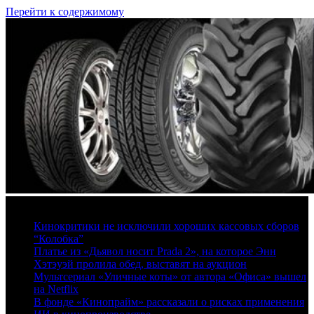
Перейти к содержимому
7 августа, 2026
Кинокритики не исключили хороших кассовых сборов
“Колобка”
Платье из «Дьявол носит Prada 2», на которое Энн
Хэтэуэй пролила обед, выставят на аукцион
Мультсериал «Уличные коты» от автора «Офиса» вышел
на Netflix
В фонде «Кинопрайм» рассказали о рисках применения