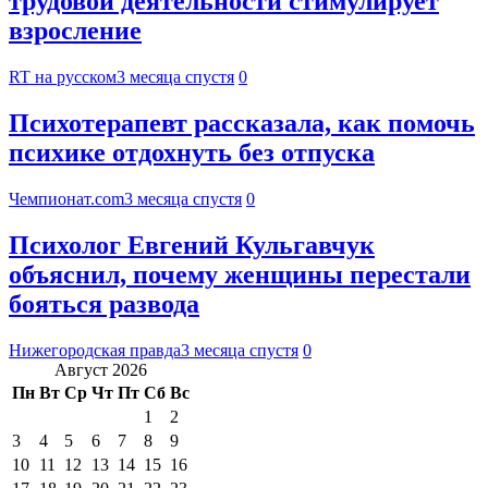
трудовой деятельности стимулирует
взросление
RT на русском
3 месяца спустя
0
Психотерапевт рассказала, как помочь
психике отдохнуть без отпуска
Чемпионат.com
3 месяца спустя
0
Психолог Евгений Кульгавчук
объяснил, почему женщины перестали
бояться развода
Нижегородская правда
3 месяца спустя
0
Август 2026
Пн
Вт
Ср
Чт
Пт
Сб
Вс
1
2
3
4
5
6
7
8
9
10
11
12
13
14
15
16