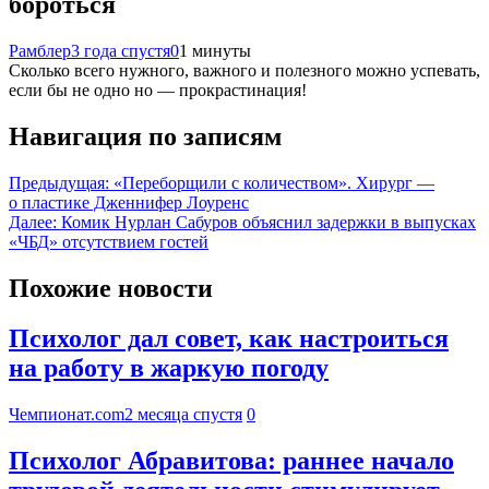
бороться
Рамблер
3 года спустя
0
1 минуты
Сколько всего нужного, важного и полезного можно успевать,
если бы не одно но — прокрастинация!
Навигация по записям
Предыдущая:
«Переборщили с количеством». Хирург —
о пластике Дженнифер Лоуренс
Далее:
Комик Нурлан Сабуров объяснил задержки в выпусках
«ЧБД» отсутствием гостей
Похожие новости
Психолог дал совет, как настроиться
на работу в жаркую погоду
Чемпионат.com
2 месяца спустя
0
Психолог Абравитова: раннее начало