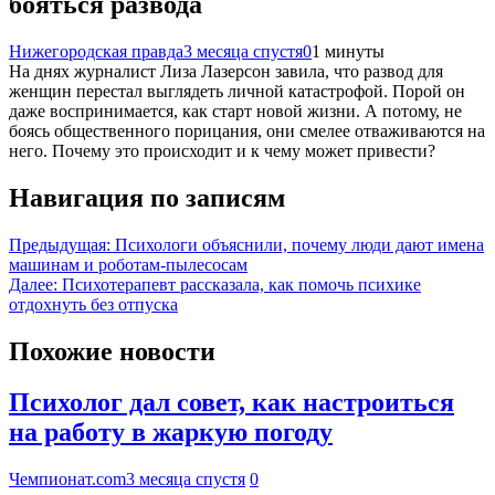
бояться развода
Нижегородская правда
3 месяца спустя
0
1 минуты
На днях журналист Лиза Лазерсон завила, что развод для
женщин перестал выглядеть личной катастрофой. Порой он
даже воспринимается, как старт новой жизни. А потому, не
боясь общественного порицания, они смелее отваживаются на
него. Почему это происходит и к чему может привести?
Навигация по записям
Предыдущая:
Психологи объяснили, почему люди дают имена
машинам и роботам-пылесосам
Далее:
Психотерапевт рассказала, как помочь психике
отдохнуть без отпуска
Похожие новости
Психолог дал совет, как настроиться
на работу в жаркую погоду
Чемпионат.com
3 месяца спустя
0