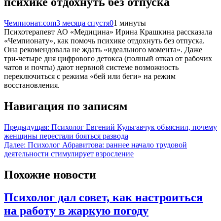
психике отдохнуть без отпуска
Чемпионат.com
3 месяца спустя
0
1 минуты
Психотерапевт АО «Медицина» Ирина Крашкина рассказала
«Чемпионату», как помочь психике отдохнуть без отпуска.
Она рекомендовала не ждать «идеального момента». Даже
три-четыре дня цифрового детокса (полный отказ от рабочих
чатов и почты) дают нервной системе возможность
переключиться с режима «бей или беги» на режим
восстановления.
Навигация по записям
Предыдущая:
Психолог Евгений Кульгавчук объяснил, почему
женщины перестали бояться развода
Далее:
Психолог Абравитова: раннее начало трудовой
деятельности стимулирует взросление
Похожие новости
Психолог дал совет, как настроиться
на работу в жаркую погоду