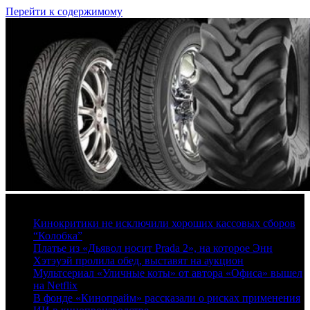
Перейти к содержимому
8 августа, 2026
Кинокритики не исключили хороших кассовых сборов
“Колобка”
Платье из «Дьявол носит Prada 2», на которое Энн
Хэтэуэй пролила обед, выставят на аукцион
Мультсериал «Уличные коты» от автора «Офиса» вышел
на Netflix
В фонде «Кинопрайм» рассказали о рисках применения