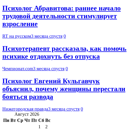
Психолог Абравитова: раннее начало
трудовой деятельности стимулирует
взросление
RT на русском
3 месяца спустя
0
Психотерапевт рассказала, как помочь
психике отдохнуть без отпуска
Чемпионат.com
3 месяца спустя
0
Психолог Евгений Кульгавчук
объяснил, почему женщины перестали
бояться развода
Нижегородская правда
3 месяца спустя
0
Август 2026
Пн
Вт
Ср
Чт
Пт
Сб
Вс
1
2