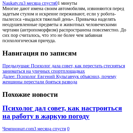
Naukatv.ru
3 месяца спустя
0
1 минуты
Многие дают имена своим автомобилям, извиняются перед
задетым стулом и искренне переживают, если у робота-
пылесоса «выдался тяжелый день». Привычка наделять
неодушевленные предметы и животных человеческими
чертами (антропоморфизм) распространена повсеместно. До
сих пор считалось, что это не более чем забавная
психологическая причуда.
Навигация по записям
Предыдущая:
Психолог дала совет, как перестать стесняться
заниматься на уличных спортплощадках
Далее:
Психолог Евгений Кульгавчук объяснил, почему
женщины перестали бояться развода
Похожие новости
Психолог дал совет, как настроиться
на работу в жаркую погоду
Чемпионат.com
3 месяца спустя
0