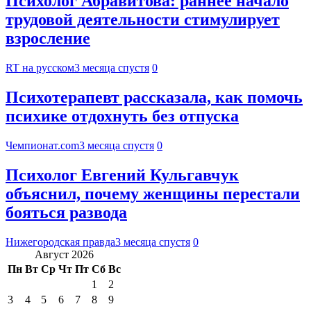
Психолог Абравитова: раннее начало
трудовой деятельности стимулирует
взросление
RT на русском
3 месяца спустя
0
Психотерапевт рассказала, как помочь
психике отдохнуть без отпуска
Чемпионат.com
3 месяца спустя
0
Психолог Евгений Кульгавчук
объяснил, почему женщины перестали
бояться развода
Нижегородская правда
3 месяца спустя
0
Август 2026
Пн
Вт
Ср
Чт
Пт
Сб
Вс
1
2
3
4
5
6
7
8
9