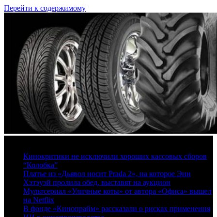
Перейти к содержимому
8 августа, 2026
Кинокритики не исключили хороших кассовых сборов
“Колобка”
Платье из «Дьявол носит Prada 2», на которое Энн
Хэтэуэй пролила обед, выставят на аукцион
Мультсериал «Уличные коты» от автора «Офиса» вышел
на Netflix
В фонде «Кинопрайм» рассказали о рисках применения