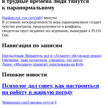
в трудные времена люди тянутся
к паранормальному
Naukatv.ru
1 год спустя
0
1 минуты
В условиях неопределенности вера паранормальное создает
чувство контроля, предсказуемости и комфорта,
свидетельствует недавнее исследование, вышедшее в PLOS
One.
Навигация по записям
Предыдущая:
Миранчук: все в «Атланте» обсуждали рекорд
Овечкина, даже подходили, говорили, что круто
Далее:
«Москвич» привезет электрокары на Кубу
Похожие новости
Психолог дал совет, как настроиться
на работу в жаркую погоду
Чемпионат.com
3 месяца спустя
0