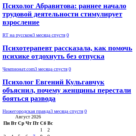
Психолог Абравитова: раннее начало
трудовой деятельности стимулирует
взросление
RT на русском
3 месяца спустя
0
Психотерапевт рассказала, как помочь
психике отдохнуть без отпуска
Чемпионат.com
3 месяца спустя
0
Психолог Евгений Кульгавчук
объяснил, почему женщины перестали
бояться развода
Нижегородская правда
3 месяца спустя
0
Август 2026
Пн
Вт
Ср
Чт
Пт
Сб
Вс
1
2