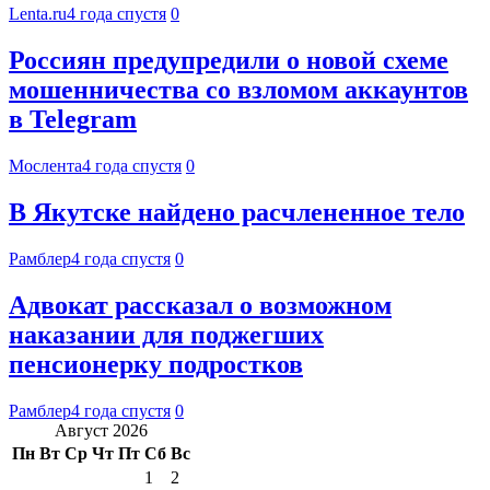
Lenta.ru
4 года спустя
0
Россиян предупредили о новой схеме
мошенничества со взломом аккаунтов
в Telegram
Мослента
4 года спустя
0
В Якутске найдено расчлененное тело
Рамблер
4 года спустя
0
Адвокат рассказал о возможном
наказании для поджегших
пенсионерку подростков
Рамблер
4 года спустя
0
Август 2026
Пн
Вт
Ср
Чт
Пт
Сб
Вс
1
2