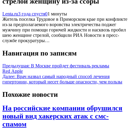
стрелой женщину из-за ссоры
Lenta.ru
3 года спустя
0
1 минуты
Житель поселка Трудовое в Приморском крае при конфликте
из-за предполагаемого воровства электричества поджег
мужчину при помощи горючей жидкости и насквозь пробил
шею женщине стрелой, сообщили РИА Новости в пресс-
службе прокуратуры…
Навигация по записям
Предыдущая:
В Москве пройдет фестиваль рекламы
Red Apple
Далее:
Врач назвал самый народный способ лечения
гипертонии, который несет больше опасности, чем пользы
Похожие новости
На российские компании обрушился
новый вид хакерских атак с смс-
спамом