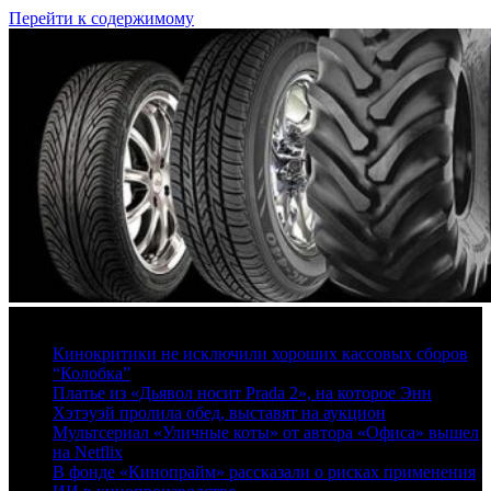
Перейти к содержимому
7 августа, 2026
Кинокритики не исключили хороших кассовых сборов
“Колобка”
Платье из «Дьявол носит Prada 2», на которое Энн
Хэтэуэй пролила обед, выставят на аукцион
Мультсериал «Уличные коты» от автора «Офиса» вышел
на Netflix
В фонде «Кинопрайм» рассказали о рисках применения