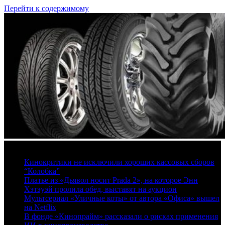
Перейти к содержимому
8 августа, 2026
Кинокритики не исключили хороших кассовых сборов
“Колобка”
Платье из «Дьявол носит Prada 2», на которое Энн
Хэтэуэй пролила обед, выставят на аукцион
Мультсериал «Уличные коты» от автора «Офиса» вышел
на Netflix
В фонде «Кинопрайм» рассказали о рисках применения