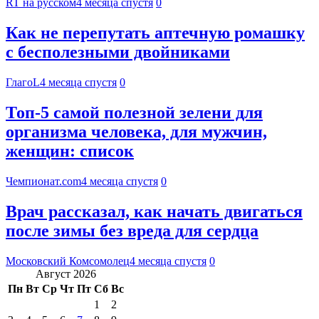
RT на русском
4 месяца спустя
0
Как не перепутать аптечную ромашку
с бесполезными двойниками
ГлагоL
4 месяца спустя
0
Топ-5 самой полезной зелени для
организма человека, для мужчин,
женщин: список
Чемпионат.com
4 месяца спустя
0
Врач рассказал, как начать двигаться
после зимы без вреда для сердца
Московский Комсомолец
4 месяца спустя
0
Август 2026
Пн
Вт
Ср
Чт
Пт
Сб
Вс
1
2