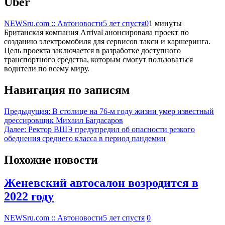
Uber
NEWSru.com :: Автоновости
5 лет спустя
0
1 минуты
Британская компания Arrival анонсировала проект по
созданию электромобиля для сервисов такси и каршеринга.
Цель проекта заключается в разработке доступного
транспортного средства, которым смогут пользоваться
водители по всему миру.
Навигация по записям
Предыдущая:
В столице на 76-м году жизни умер известный
дрессировщик Михаил Багдасаров
Далее:
Ректор ВШЭ предупредил об опасности резкого
обеднения среднего класса в период пандемии
Похожие новости
Женевский автосалон возродится в
2022 году
NEWSru.com :: Автоновости
5 лет спустя
0