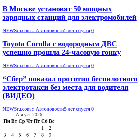
В Москве установят 50 мощных
зарядных станций для электромобилей
NEWSru.com :: Автоновости
5 лет спустя
0
Toyota Corolla с водородным ДВС
успешно прошла 24-часовую гонку
NEWSru.com :: Автоновости
5 лет спустя
0
“Сбер” показал прототип беспилотного
электротакси без места для водителя
(ВИДЕО)
NEWSru.com :: Автоновости
5 лет спустя
0
Август 2026
Пн
Вт
Ср
Чт
Пт
Сб
Вс
1
2
3
4
5
6
7
8
9