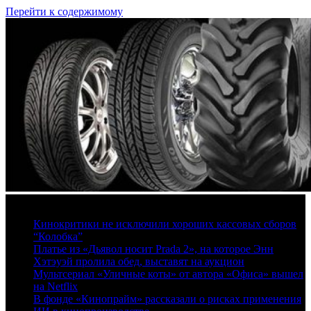
Перейти к содержимому
7 августа, 2026
Кинокритики не исключили хороших кассовых сборов
“Колобка”
Платье из «Дьявол носит Prada 2», на которое Энн
Хэтэуэй пролила обед, выставят на аукцион
Мультсериал «Уличные коты» от автора «Офиса» вышел
на Netflix
В фонде «Кинопрайм» рассказали о рисках применения