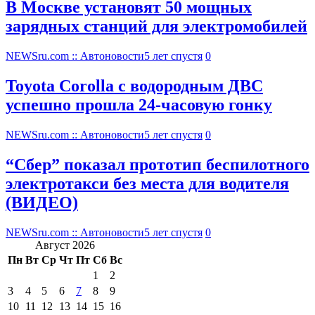
В Москве установят 50 мощных
зарядных станций для электромобилей
NEWSru.com :: Автоновости
5 лет спустя
0
Toyota Corolla с водородным ДВС
успешно прошла 24-часовую гонку
NEWSru.com :: Автоновости
5 лет спустя
0
“Сбер” показал прототип беспилотного
электротакси без места для водителя
(ВИДЕО)
NEWSru.com :: Автоновости
5 лет спустя
0
Август 2026
Пн
Вт
Ср
Чт
Пт
Сб
Вс
1
2
3
4
5
6
7
8
9
10
11
12
13
14
15
16