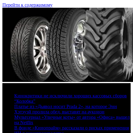
Перейти к содержимому
9 августа, 2026
Кинокритики не исключили хороших кассовых сборов
“Колобка”
Платье из «Дьявол носит Prada 2», на которое Энн
Хэтэуэй пролила обед, выставят на аукцион
Мультсериал «Уличные коты» от автора «Офиса» вышел
на Netflix
В фонде «Кинопрайм» рассказали о рисках применения