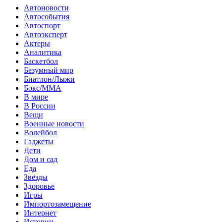
Автоновости
Автособытия
Автоспорт
Автоэксперт
Актеры
Аналитика
Баскетбол
Безумный мир
Биатлон/Лыжи
Бокс/MMA
В мире
В России
Вещи
Военные новости
Волейбол
Гаджеты
Дети
Дом и сад
Еда
Звёзды
Здоровье
Игры
Импортозамещение
Интернет
Истории