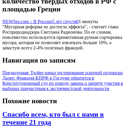
количество твердых отходов в РФ с
площадью Греции
NEWSru.com :: В России
5 лет спустя
0
1 минуты
"Мусорная реформа не достигла эффекта", - считает глава
Росприроднадзора Светлана Радионова. По ее словам,
повсеместно используется примитивная ручная сортировка
мусора, которая не позволяет извлекать больше 10%, а
зачастую всего 2-4% полезных фракций.
Навигация по записям
Предыдущая:
Twitter начал тестирование платной подписки
Далее:
Фракция КПРФ в Госдуме обратится в
Конституционный суд по поводу закона о запрете участия в
выборах причастным к экстремистской деятельности
Похожие новости
Спасибо всем, кто был с нами в
течение 21 года