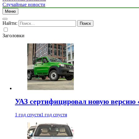
Случайные новости
Меню
Найти:
Заголовки
УАЗ сертифицировал новую версию
1 год спустя
1 год спустя