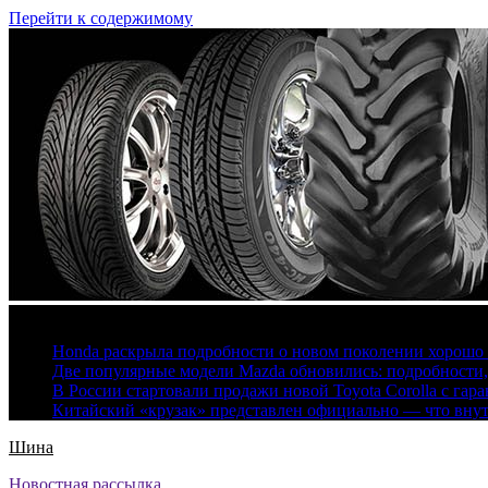
Перейти к содержимому
6 августа, 2026
Honda раскрыла подробности о новом поколении хорошо
Две популярные модели Mazda обновились: подробности
В России стартовали продажи новой Toyota Corolla с гар
Китайский «крузак» представлен официально — что вну
Шина
Новостная рассылка