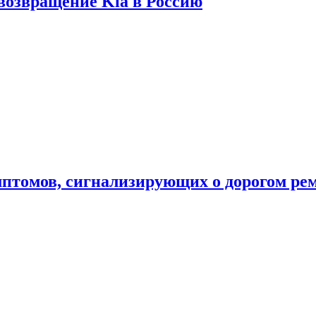
 возвращение Kia в Россию
мптомов, сигнализирующих о дорогом ре