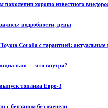
ом поколении хорошо известного внедор
вились: подробности, цены
Toyota Corolla с гарантией: актуальные
фициально — что внутри?
 выпуск топлива Евро-3
н с бензином без очереди