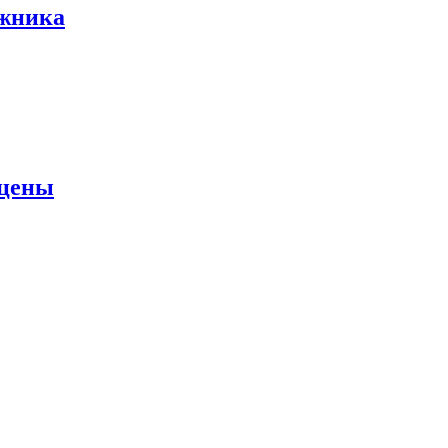
ожника
 цены