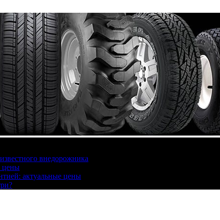
 известного внедорожника
, цены
антией: актуальные цены
три?