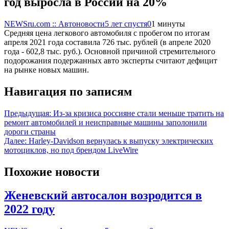
год выросла в России на 20%
NEWSru.com :: Автоновости
5 лет спустя
0
1 минуты
Средняя цена легкового автомобиля с пробегом по итогам
апреля 2021 года составила 726 тыс. рублей (в апреле 2020
года - 602,8 тыс. руб.). Основной причиной стремительного
подорожания подержанных авто эксперты считают дефицит
на рынке новых машин.
Навигация по записям
Предыдущая:
Из-за кризиса россияне стали меньше тратить на
ремонт автомобилей и неисправные машины заполонили
дороги страны
Далее:
Harley-Davidson вернулась к выпуску электрических
мотоциклов, но под брендом LiveWire
Похожие новости
Женевский автосалон возродится в
2022 году