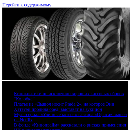
Перейти к содержимому
8 августа, 2026
Кинокритики не исключили хороших кассовых сборов
“Колобка”
Платье из «Дьявол носит Prada 2», на которое Энн
Хэтэуэй пролила обед, выставят на аукцион
Мультсериал «Уличные коты» от автора «Офиса» вышел
на Netflix
В фонде «Кинопрайм» рассказали о рисках применения