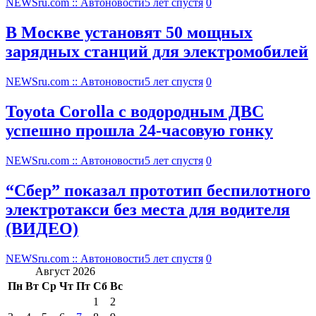
NEWSru.com :: Автоновости
5 лет спустя
0
В Москве установят 50 мощных
зарядных станций для электромобилей
NEWSru.com :: Автоновости
5 лет спустя
0
Toyota Corolla с водородным ДВС
успешно прошла 24-часовую гонку
NEWSru.com :: Автоновости
5 лет спустя
0
“Сбер” показал прототип беспилотного
электротакси без места для водителя
(ВИДЕО)
NEWSru.com :: Автоновости
5 лет спустя
0
Август 2026
Пн
Вт
Ср
Чт
Пт
Сб
Вс
1
2