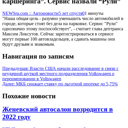
каршеринга”. Сервис назвали “Рули”
NEWSru.com :: Автоновости
5 лет спустя
0
1 минуты
"Наша общая цель - разумно уменьшить число автомобилей в
городе, которые стоят без дела на парковке. Сервис "Рули"
однозначно этому поспособствует", - считает глава дептранса
Максим Ликсутов. Сейчас зарегистрироваться в сервисе
могут первые 100 автовладельцев, а сдавать машины они
будут друзьям и знакомым.
Навигация по записям
Предыдущая:
Власти США начали расследование в связи с
неудачной шуткой местного подразделения Volkswagen о
переименовании в Voltswagen
Далее:
МКБ снижает ставку по льготной ипотеке до 5,75%
Похожие новости
Женевский автосалон возродится в
2022 году