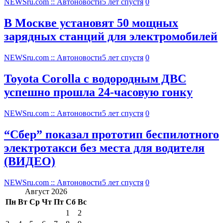
NEWSru.com :: Автоновости
5 лет спустя
0
В Москве установят 50 мощных
зарядных станций для электромобилей
NEWSru.com :: Автоновости
5 лет спустя
0
Toyota Corolla с водородным ДВС
успешно прошла 24-часовую гонку
NEWSru.com :: Автоновости
5 лет спустя
0
“Сбер” показал прототип беспилотного
электротакси без места для водителя
(ВИДЕО)
NEWSru.com :: Автоновости
5 лет спустя
0
Август 2026
Пн
Вт
Ср
Чт
Пт
Сб
Вс
1
2