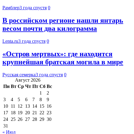
Рамблер
3 года спустя
0
В российском регионе нашли янтарь
весом почти два килограмма
Lenta.ru
3 года спустя
0
«Остров мертвых»: где находится
крупнейшая братская могила в мире
Русская семерка
3 года спустя
0
Август 2026
Пн
Вт
Ср
Чт
Пт
Сб
Вс
1
2
3
4
5
6
7
8
9
10
11
12
13
14
15
16
17
18
19
20
21
22
23
24
25
26
27
28
29
30
31
« Июл