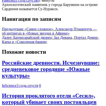
Рамблер
3 года спустя
0
1 минуты
Археологический памятник у города Барумини на острове
Сардиния называется Су-Нуракси.
Навигация по записям
Предыдущая:
«Самое сложное». Александр Пташенчук —
об интригах в «Новых звездах в Африке»
Далее:
Бахчисарайский дворец: Зал Дивана, Портал Демир-
Капы и «Соколиная башня»
Похожие новости
Российские древности. Исчезнувшие:
средневековое городище «Южные
культуры»
InScience
3 года спустя
0
История проклятого отеля «Сесил»,
который убивает своих постояльцев