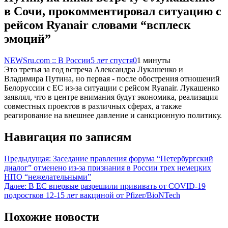
в Сочи, прокомментировал ситуацию с
рейсом Ryanair словами “всплеск
эмоций”
NEWSru.com :: В России
5 лет спустя
0
1 минуты
Это третья за год встреча Александра Лукашенко и
Владимира Путина, но первая - после обострения отношений
Белоруссии с ЕС из-за ситуации с рейсом Ryanair. Лукашенко
заявлял, что в центре внимания будут экономика, реализация
совместных проектов в различных сферах, а также
реагирование на внешнее давление и санкционную политику.
Навигация по записям
Предыдущая:
Заседание правления форума “Петербургский
диалог” отменено из-за признания в России трех немецких
НПО “нежелательными”
Далее:
В ЕС впервые разрешили прививать от COVID-19
подростков 12-15 лет вакциной от Pfizer/BioNTech
Похожие новости