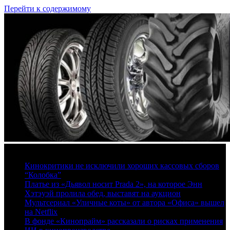
Перейти к содержимому
8 августа, 2026
Кинокритики не исключили хороших кассовых сборов
“Колобка”
Платье из «Дьявол носит Prada 2», на которое Энн
Хэтэуэй пролила обед, выставят на аукцион
Мультсериал «Уличные коты» от автора «Офиса» вышел
на Netflix
В фонде «Кинопрайм» рассказали о рисках применения