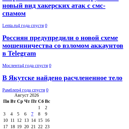
новый вид хакерских атак с смс-
спамом
Lenta.ru
4 года спустя
0
Россиян предупредили о новой схеме
мошенничества со взломом аккаунтов
в Telegram
Мослента
4 года спустя
0
В Якутске найдено расчлененное тело
Рамблер
4 года спустя
0
Август 2026
Пн
Вт
Ср
Чт
Пт
Сб
Вс
1
2
3
4
5
6
7
8
9
10
11
12
13
14
15
16
17
18
19
20
21
22
23