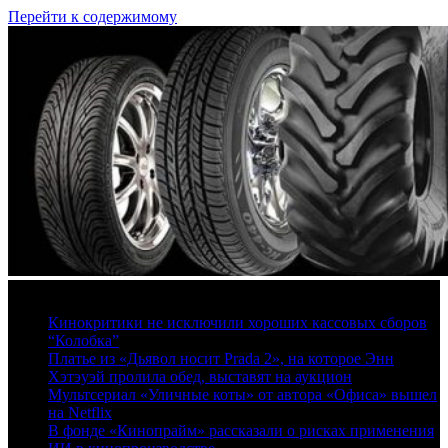
Перейти к содержимому
8 августа, 2026
Кинокритики не исключили хороших кассовых сборов
“Колобка”
Платье из «Дьявол носит Prada 2», на которое Энн
Хэтэуэй пролила обед, выставят на аукцион
Мультсериал «Уличные коты» от автора «Офиса» вышел
на Netflix
В фонде «Кинопрайм» рассказали о рисках применения