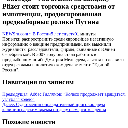
Pfizer стоит торговка средствами от
импотенции, продюсировавшая
предвыборные ролики Путина
NEWSru.com :: В России
5 лет спустя
0
1 минуты
Попытки распространить среди европейцев негативную
информацию о вакцине предпринимали, как выяснили
журналисты-расследователи, фирмы, связанные с Юлией
Серебрянской. В 2007 году она стала работать в
предвыборном штабе Дмитрия Медведева, а затем возглавила
отдел рекламы в политическом департаменте "Единой
России".
Навигация по записям
Предыдущая:
Аббас Галлямов: “Колесо продолжает вращаться,
углубляя колею”
Далее:
Суд отменил оправдательный приговор двум
калининградским врачам по делу о смерти младенца
Похожие новости