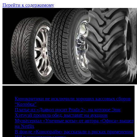
Перейти к содержимому
8 августа, 2026
Кинокритики не исключили хороших кассовых сборов
“Колобка”
Платье из «Дьявол носит Prada 2», на которое Энн
Хэтэуэй пролила обед, выставят на аукцион
Мультсериал «Уличные коты» от автора «Офиса» вышел
на Netflix
В фонде «Кинопрайм» рассказали о рисках применения