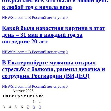
открытым: все, что было в любой день
в любой год с начала века
NEWSru.com :: В России
5 лет спустя
0
Какой была новостная картина в этот
день – 31 мая в каждый год за
последние 20 лет
NEWSru.com :: В России
5 лет спустя
0
В Екатеринбурге мужчина открыл
стрельбу с балкона, ранены девочка и
сотрудник Росгвардии (ВИДЕО)
NEWSru.com :: В России
5 лет спустя
0
Август 2026
Пн
Вт
Ср
Чт
Пт
Сб
Вс
1
2
3
4
5
6
7
8
9