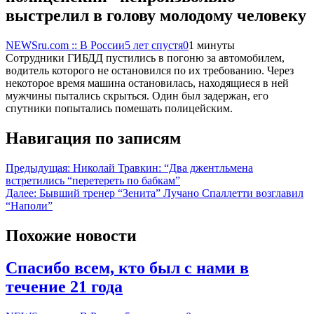
выстрелил в голову молодому человеку
NEWSru.com :: В России
5 лет спустя
0
1 минуты
Сотрудники ГИБДД пустились в погоню за автомобилем,
водитель которого не остановился по их требованию. Через
некоторое время машина остановилась, находящиеся в ней
мужчины пытались скрыться. Один был задержан, его
спутники попытались помешать полицейским.
Навигация по записям
Предыдущая:
Николай Травкин: “Два джентльмена
встретились “перетереть по бабкам”
Далее:
Бывший тренер “Зенита” Лучано Спаллетти возглавил
“Наполи”
Похожие новости
Спасибо всем, кто был с нами в
течение 21 года