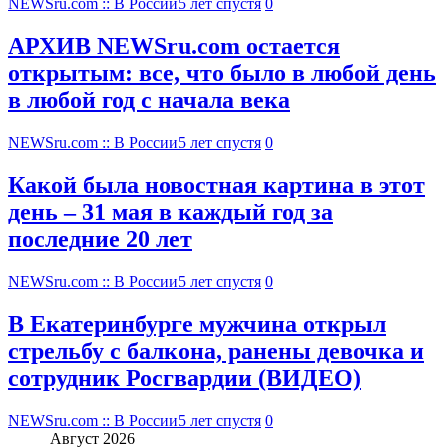
NEWSru.com :: В России
5 лет спустя
0
АРХИВ NEWSru.com остается
открытым: все, что было в любой день
в любой год с начала века
NEWSru.com :: В России
5 лет спустя
0
Какой была новостная картина в этот
день – 31 мая в каждый год за
последние 20 лет
NEWSru.com :: В России
5 лет спустя
0
В Екатеринбурге мужчина открыл
стрельбу с балкона, ранены девочка и
сотрудник Росгвардии (ВИДЕО)
NEWSru.com :: В России
5 лет спустя
0
Август 2026