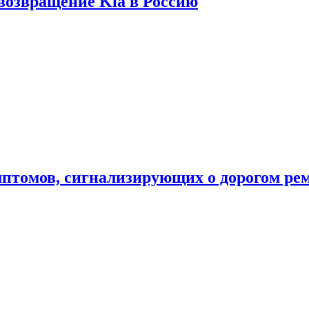
 возвращение Kia в Россию
мптомов, сигнализирующих о дорогом ре