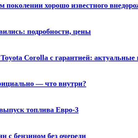
ом поколении хорошо известного внедор
вились: подробности, цены
Toyota Corolla с гарантией: актуальные
фициально — что внутри?
 выпуск топлива Евро-3
н с бензином без очереди