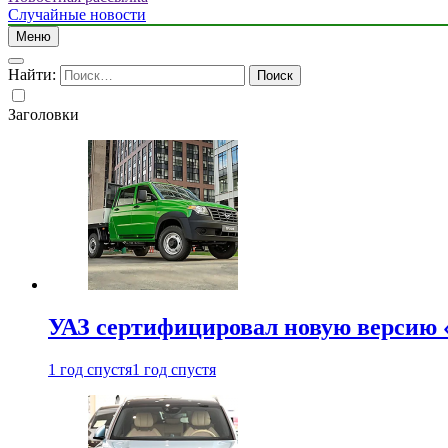
Случайные новости
Меню
Найти:
Заголовки
УАЗ сертифицировал новую версию
1 год спустя
1 год спустя