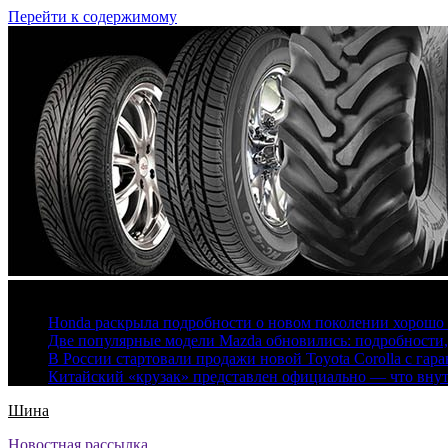
Перейти к содержимому
7 августа, 2026
Honda раскрыла подробности о новом поколении хорошо
Две популярные модели Mazda обновились: подробности
В России стартовали продажи новой Toyota Corolla с гар
Китайский «крузак» представлен официально — что вну
Шина
Новостная рассылка