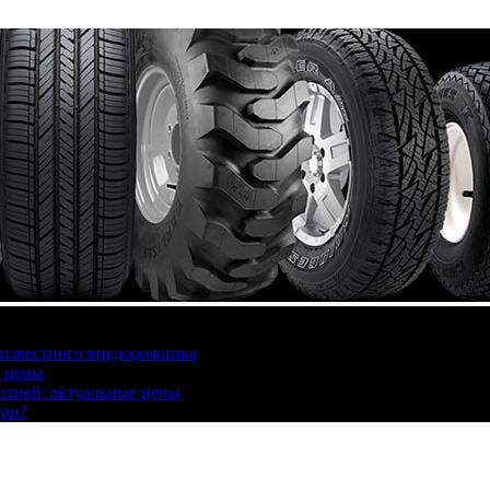
 известного внедорожника
, цены
антией: актуальные цены
три?