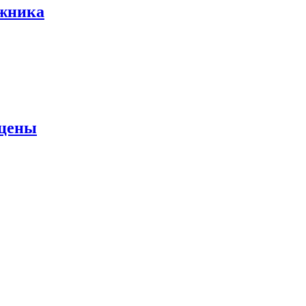
ожника
 цены