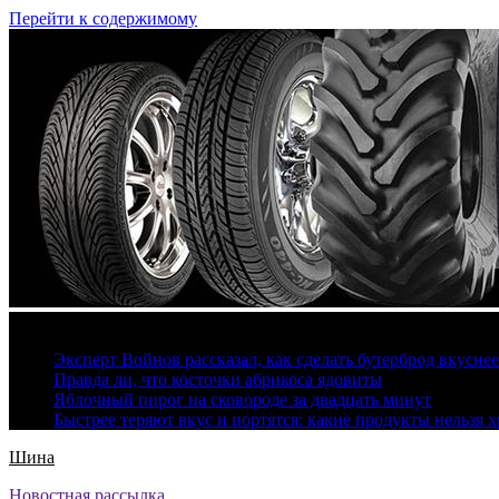
Перейти к содержимому
9 августа, 2026
Эксперт Войнов рассказал, как сделать бутерброд вкуснее
Правда ли, что косточки абрикоса ядовиты
Яблочный пирог на сковороде за двадцать минут
Быстрее теряют вкус и портятся: какие продукты нельзя 
Шина
Новостная рассылка