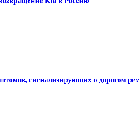
 возвращение Kia в Россию
мптомов, сигнализирующих о дорогом ре