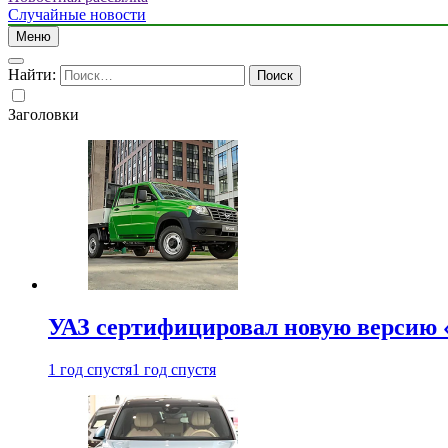
Случайные новости
Меню
Найти:
Заголовки
УАЗ сертифицировал новую версию
1 год спустя
1 год спустя