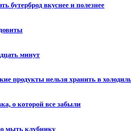
ать бутерброд вкуснее и полезнее
ядовиты
адцать минут
акие продукты нельзя хранить в холодил
вка, о которой все забыли
но мыть клубнику