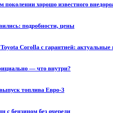
ом поколении хорошо известного внедор
вились: подробности, цены
Toyota Corolla с гарантией: актуальные
фициально — что внутри?
 выпуск топлива Евро-3
н с бензином без очереди