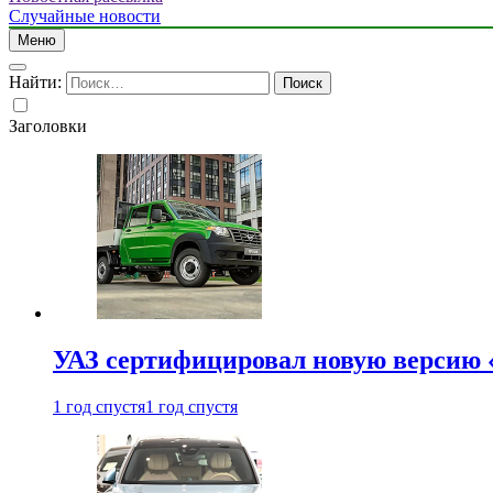
Случайные новости
Меню
Найти:
Заголовки
УАЗ сертифицировал новую версию
1 год спустя
1 год спустя