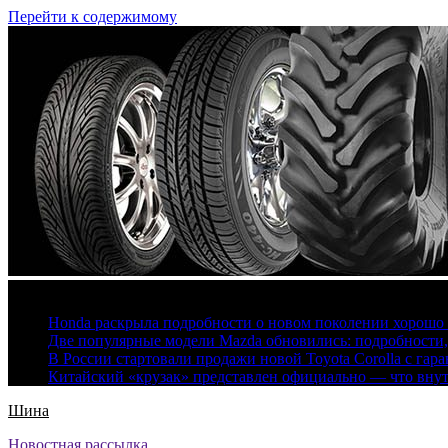
Перейти к содержимому
7 августа, 2026
Honda раскрыла подробности о новом поколении хорошо
Две популярные модели Mazda обновились: подробности
В России стартовали продажи новой Toyota Corolla с гар
Китайский «крузак» представлен официально — что вну
Шина
Новостная рассылка