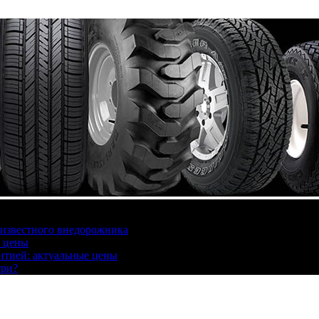
 известного внедорожника
, цены
антией: актуальные цены
три?