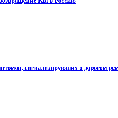
 возвращение Kia в Россию
мптомов, сигнализирующих о дорогом ре